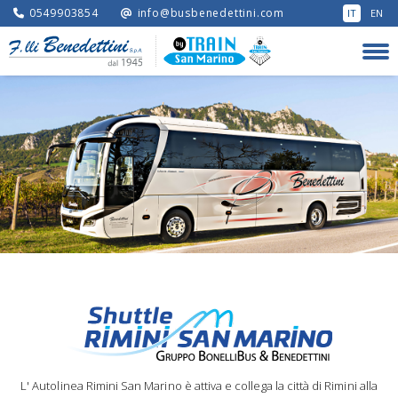
0549903854
info@busbenedettini.com
IT
EN
L' Autolinea Rimini San Marino è attiva e collega la città di Rimini alla