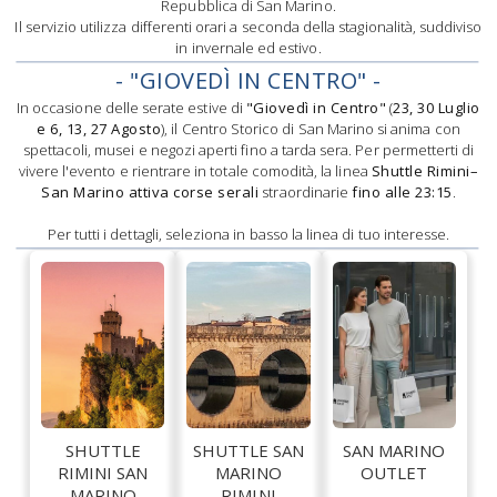
Repubblica di San Marino.
Il servizio utilizza differenti orari a seconda della stagionalità, suddiviso
in invernale ed estivo.
- "GIOVEDÌ IN CENTRO" -
In occasione delle serate estive di
"Giovedì in Centro"
(
23, 30 Luglio
e 6, 13, 27 Agosto
), il Centro Storico di San Marino si anima con
spettacoli, musei e negozi aperti fino a tarda sera. Per permetterti di
vivere l'evento e rientrare in totale comodità, la linea
Shuttle Rimini–
San Marino attiva corse serali
straordinarie
fino alle 23:15
.
Per tutti i dettagli, seleziona in basso la linea di tuo interesse.
SHUTTLE
SHUTTLE SAN
SAN MARINO
RIMINI SAN
MARINO
OUTLET
MARINO
RIMINI